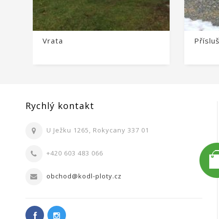
Vrata
Příslu
Rychlý kontakt
U Ježku 1265, Rokycany 337 01
+420 603 483 066
obchod@kodl-ploty.cz