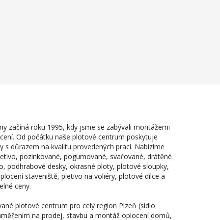
irmy začíná roku 1995, kdy jsme se zabývali montážemi
cení. Od počátku naše plotové centrum poskytuje
y s důrazem na kvalitu provedených prací. Nabízíme
letivo, pozinkované, pogumované, svařované, drátěné
vo, podhrabové desky, okrasné ploty, plotové sloupky,
locení staveniště, pletivo na voliéry, plotové dílce a
elné ceny.
vané plotové centrum pro celý region Plzeň (sídlo
aměřením na prodej, stavbu a montáž oplocení domů,