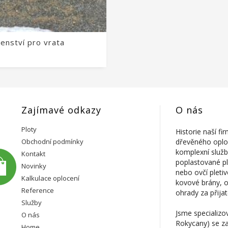
šenství pro vrata
Zajímavé odkazy
O nás
Ploty
Historie naší f
Obchodní podmínky
dřevěného oplo
komplexní služb
Kontakt
poplastované p
Novinky
nebo ovčí pleti
Kalkulace oplocení
kovové brány, op
Reference
ohrady za přijat
Služby
Jsme specializo
O nás
Rokycany) se z
Home